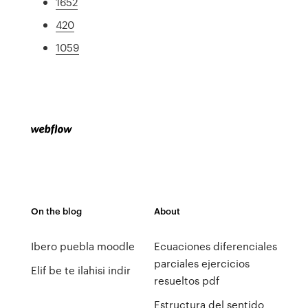
1652
420
1059
On the blog
About
Ibero puebla moodle
Ecuaciones diferenciales
parciales ejercicios
Elif be te ilahisi indir
resueltos pdf
Estructura del sentido