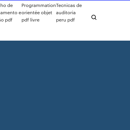
lho de
Programmation
Tecnicas de
tamento e
orientée objet
auditoria
ão pdf
pdf livre
peru pdf