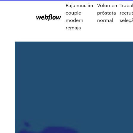
Baju muslim
Volumen
Traba
couple
próstata
recru
modern
normal
seleç
remaja