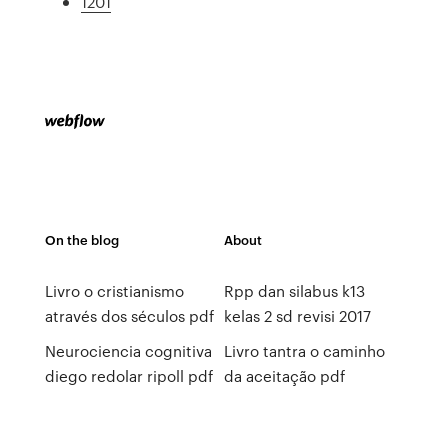
1201
On the blog
About
Livro o cristianismo
Rpp dan silabus k13
através dos séculos pdf
kelas 2 sd revisi 2017
Neurociencia cognitiva
Livro tantra o caminho
diego redolar ripoll pdf
da aceitação pdf