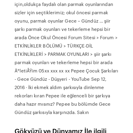
için,oldukça faydalı olan parmak oyunlarından
sizler için seçtiklerimiz; okul öncesi parmak
oyunu, parmak oyunlar Gece – Gündüz … şiir
şarkı parmak oyunları ve tekerleme hepsi bir
arada Önce Okul Öncesi Forum Sitesi > Forum >
ETKİNLİKLER BÖLÜMÜ > TÜRKÇE-DİL
ETKİNLİKLERİ > PARMAK OYUNLARI > şiir şarkı
parmak oyunları ve tekerleme hepsi bir arada
Ä°letiÅŸim 05xx xxx xx xx Pepee Çocuk Şarkıları
- Gece Gündüz - Düşyeri - YouTube Sep 12,
2016 · İki ekmek aldım şarkısıyla dinlenme
rekorları kıran Pepee ile eğlenceli bir şarkıya
daha hazır mısınız? Pepee bu bölümde Gece
Gündüz şarkısıyla karşınızda. Sakın
Gökyüzü ve Dünyamız İle ilgili