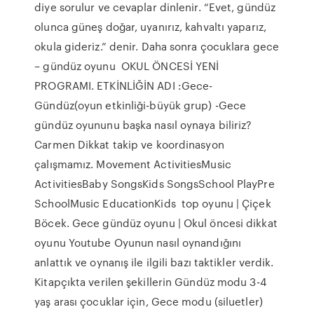
diye sorulur ve cevaplar dinlenir. “Evet, gündüz
olunca güneş doğar, uyanırız, kahvaltı yaparız,
okula gideriz.” denir. Daha sonra çocuklara gece
– gündüz oyunu OKUL ÖNCESİ YENİ
PROGRAMI. ETKİNLİĞİN ADI :Gece-
Gündüz(oyun etkinliği-büyük grup) -Gece
gündüz oyununu başka nasıl oynaya biliriz?
Carmen Dikkat takip ve koordinasyon
çalışmamız. Movement ActivitiesMusic
ActivitiesBaby SongsKids SongsSchool PlayPre
SchoolMusic EducationKids top oyunu | Çiçek
Böcek. Gece gündüz oyunu | Okul öncesi dikkat
oyunu Youtube Oyunun nasıl oynandığını
anlattık ve oynanış ile ilgili bazı taktikler verdik.
Kitapçıkta verilen şekillerin Gündüz modu 3-4
yaş arası çocuklar için, Gece modu (siluetler)