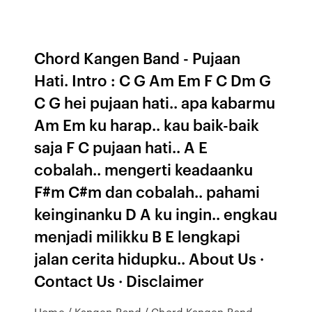
Chord Kangen Band - Pujaan
Hati. Intro : C G Am Em F C Dm G
C G hei pujaan hati.. apa kabarmu
Am Em ku harap.. kau baik-baik
saja F C pujaan hati.. A E
cobalah.. mengerti keadaanku
F#m C#m dan cobalah.. pahami
keinginanku D A ku ingin.. engkau
menjadi milikku B E lengkapi
jalan cerita hidupku.. About Us ·
Contact Us · Disclaimer
Home / Kangen Band / Chord Kangen Band