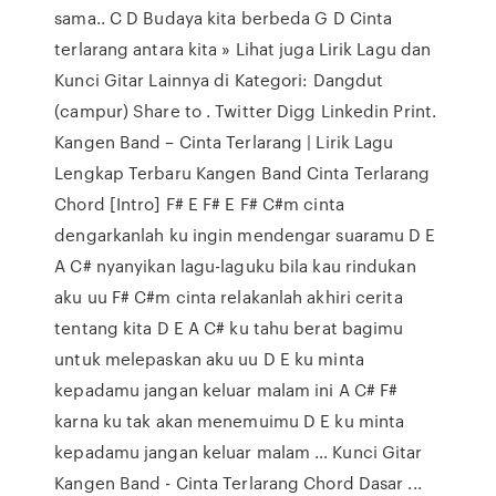
sama.. C D Budaya kita berbeda G D Cinta
terlarang antara kita » Lihat juga Lirik Lagu dan
Kunci Gitar Lainnya di Kategori: Dangdut
(campur) Share to . Twitter Digg Linkedin Print.
Kangen Band – Cinta Terlarang | Lirik Lagu
Lengkap Terbaru Kangen Band Cinta Terlarang
Chord [Intro] F# E F# E F# C#m cinta
dengarkanlah ku ingin mendengar suaramu D E
A C# nyanyikan lagu-laguku bila kau rindukan
aku uu F# C#m cinta relakanlah akhiri cerita
tentang kita D E A C# ku tahu berat bagimu
untuk melepaskan aku uu D E ku minta
kepadamu jangan keluar malam ini A C# F#
karna ku tak akan menemuimu D E ku minta
kepadamu jangan keluar malam … Kunci Gitar
Kangen Band - Cinta Terlarang Chord Dasar ...