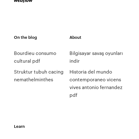
On the blog
About
Bourdieu consumo
Bilgisayar savaş oyunları
cultural pdf
indir
Struktur tubuh cacing
Historia del mundo
nemathelminthes
contemporaneo vicens
vives antonio fernandez
pdf
Learn