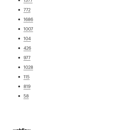
772
1686
1007
104
426
977
1028
115
819
58