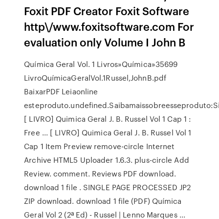
Foxit PDF Creator Foxit Software
http\/www.foxitsoftware.com For
evaluation only Volume I John B
Química Geral Vol. 1 Livros»Química»35699
LivroQuímicaGeralVol.1Russel,JohnB.pdf
BaixarPDF Leiaonline
esteproduto.undefined.Saibamaissobreesseproduto:Si
[ LIVRO] Quimica Geral J. B. Russel Vol 1 Cap 1 :
Free ... [ LIVRO] Quimica Geral J. B. Russel Vol 1
Cap 1 Item Preview remove-circle Internet
Archive HTML5 Uploader 1.6.3. plus-circle Add
Review. comment. Reviews PDF download.
download 1 file . SINGLE PAGE PROCESSED JP2
ZIP download. download 1 file (PDF) Química
Geral Vol 2 (2ª Ed) - Russel | Lenno Marques ...